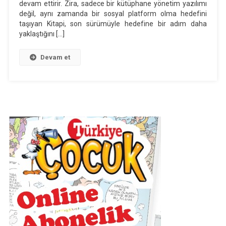
Gelişmiş
devam ettirir. Zira, sadece bir kütüphane yönetim yazılımı
değil, aynı zamanda bir sosyal platform olma hedefini
Özellikler
taşıyan Kitapi, son sürümüyle hedefine bir adım daha
Ve
yaklaştığını […]
Pro
Plan
Devam et
Seçenekleri
Yeni
Sürüm
Yayında