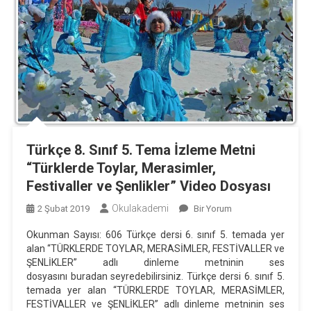
Türkçe 8. Sınıf 5. Tema İzleme Metni
“Türklerde Toylar, Merasimler,
Festivaller ve Şenlikler” Video Dosyası
Okulakademi
Türkçe
2 Şubat 2019
Bir Yorum
8.
Okunman Sayısı: 606 Türkçe dersi 6. sınıf 5. temada yer
Sınıf
alan “TÜRKLERDE TOYLAR, MERASİMLER, FESTİVALLER ve
5.
ŞENLİKLER” adlı dinleme metninin ses
Tema
dosyasını buradan seyredebilirsiniz. Türkçe dersi 6. sınıf 5.
İzleme
temada yer alan “TÜRKLERDE TOYLAR, MERASİMLER,
FESTİVALLER ve ŞENLİKLER” adlı dinleme metninin ses
Metni