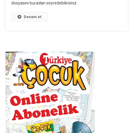
dosyasını buradan seyredebilirsiniz.
“Türklerde
Toylar,
Devam et
Merasimler,
Festivaller
Ve
Şenlikler”
Video
Dosyası
Için