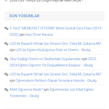
2026 LGS Türkçe İçin Doğru Kaynak Nasıl Seçilir?
SON YORUMLAR
5. Sınıf “MEMLEKET İSTERİM” Metni Günlük Ders Planı (2019-
2020)
için
Hacı Ömer Karaca
LGS’de Başarılı Olmak İçin Sınavın Sırrı: Zeka Mı, Çalışma Mı?
için
LGS'de Eğitim Koçluğunun Rolü ve Önemi - Okulig
Okul Sağlığı Önemi ve Okullardaki Uygulamaları
için
2023-
2024 Eğitim Öğretim Yılı Değişikliklerle Başlıyor - Okulig
LGS’de Başarılı Olmak İçin Sınavın Sırrı: Zeka Mı, Çalışma Mı?
için
Öğrencilerin Rehberi Olarak Sınavlara Hazırlık - Okulig
Aktif Öğrenme Nedir?
için
Öğretmenler İçin Etkili Eğitim
Yöntemleri - Okulig