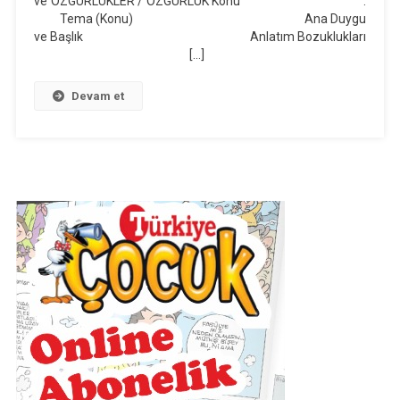
ve ÖZGÜRLÜKLER / ÖZGÜRLÜK Konu :
Ders
Tema (Konu) Ana Duygu
Planı
ve Başlık Anlatım Bozuklukları
[…]
Devam et