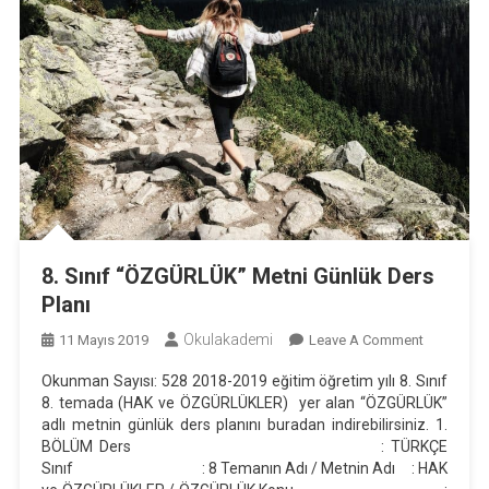
8. Sınıf “ÖZGÜRLÜK” Metni Günlük Ders
Planı
Okulakademi
On
11 Mayıs 2019
Leave A Comment
8.
Okunman Sayısı: 528 2018-2019 eğitim öğretim yılı 8. Sınıf
Sınıf
8. temada (HAK ve ÖZGÜRLÜKLER) yer alan “ÖZGÜRLÜK”
“ÖZGÜRL
adlı metnin günlük ders planını buradan indirebilirsiniz. 1.
Metni
BÖLÜM Ders : TÜRKÇE
Günlük
Sınıf : 8 Temanın Adı / Metnin Adı : HAK