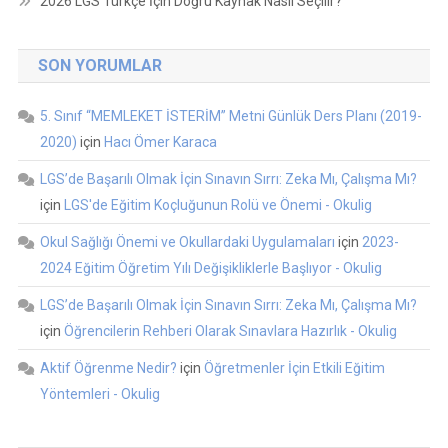
2026 LGS Türkçe İçin Doğru Kaynak Nasıl Seçilir?
SON YORUMLAR
5. Sınıf “MEMLEKET İSTERİM” Metni Günlük Ders Planı (2019-
2020)
için
Hacı Ömer Karaca
LGS’de Başarılı Olmak İçin Sınavın Sırrı: Zeka Mı, Çalışma Mı?
için
LGS'de Eğitim Koçluğunun Rolü ve Önemi - Okulig
Okul Sağlığı Önemi ve Okullardaki Uygulamaları
için
2023-
2024 Eğitim Öğretim Yılı Değişikliklerle Başlıyor - Okulig
LGS’de Başarılı Olmak İçin Sınavın Sırrı: Zeka Mı, Çalışma Mı?
için
Öğrencilerin Rehberi Olarak Sınavlara Hazırlık - Okulig
Aktif Öğrenme Nedir?
için
Öğretmenler İçin Etkili Eğitim
Yöntemleri - Okulig