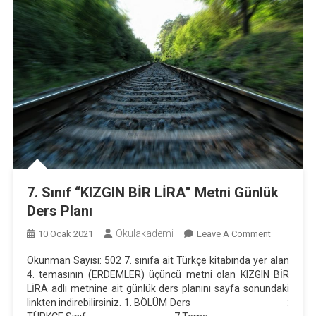
7. Sınıf “KIZGIN BİR LİRA” Metni Günlük
Ders Planı
Okulakademi
On
10 Ocak 2021
Leave A Comment
7.
Okunman Sayısı: 502 7. sınıfa ait Türkçe kitabında yer alan
Sınıf
4. temasının (ERDEMLER) üçüncü metni olan KIZGIN BİR
“KIZGIN
LİRA adlı metnine ait günlük ders planını sayfa sonundaki
BİR
linkten indirebilirsiniz. 1. BÖLÜM Ders :
LİRA”