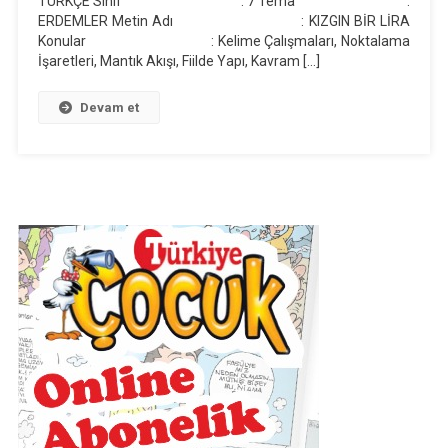
TÜRKÇE Sınıf : 7 Tema :
ERDEMLER Metin Adı : KIZGIN BİR LİRA
Metni
Konular : Kelime Çalışmaları, Noktalama
Günlük
İşaretleri, Mantık Akışı, Fiilde Yapı, Kavram […]
Ders
Planı
Devam et