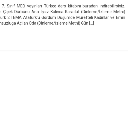
 Sınıf MEB yayınları Türkçe ders kitabını buradan indirebilirsiniz.
Çiçek Dürbünü Ana İşsiz Kalınca Karadut (Dinleme/İzleme Metni)
türk 2.TEMA Atatürk’ü Gördüm Düşümde Mürefteli Kadınlar ve Emin
nsuzluğa Açılan Oda (Dinleme/İzleme Metni) Gün […]