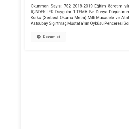
2019
Okunman Sayısı: 782 2018-2019 Eğitim öğretim yılı 7.
7.
İÇİNDEKİLER Duygular 1.TEMA Bir Dünya Düşünürüm 
Sınıf
Korku (Serbest Okuma Metni) Millî Mücadele ve Ata
Türkçe
Astsubay Sığırtmaç Mustafa’nın Öyküsü Penceresi So
Ders
Kitabı
Devam et
(MEB,
Yeşil
Kapaklı)
Için