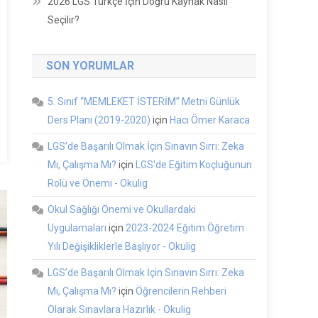
2026 LGS Türkçe İçin Doğru Kaynak Nasıl
Seçilir?
SON YORUMLAR
5. Sınıf “MEMLEKET İSTERİM” Metni Günlük
Ders Planı (2019-2020)
için
Hacı Ömer Karaca
LGS’de Başarılı Olmak İçin Sınavın Sırrı: Zeka
Mı, Çalışma Mı?
için
LGS'de Eğitim Koçluğunun
Rolü ve Önemi - Okulig
Okul Sağlığı Önemi ve Okullardaki
Uygulamaları
için
2023-2024 Eğitim Öğretim
Yılı Değişikliklerle Başlıyor - Okulig
LGS’de Başarılı Olmak İçin Sınavın Sırrı: Zeka
Mı, Çalışma Mı?
için
Öğrencilerin Rehberi
Olarak Sınavlara Hazırlık - Okulig