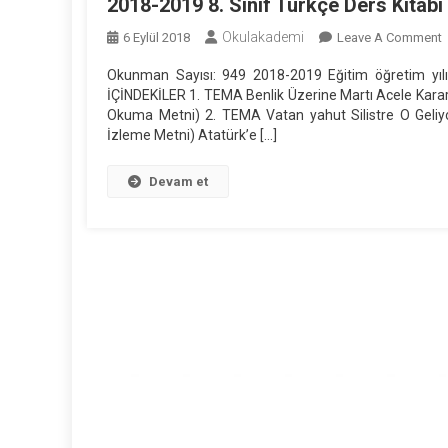
2018-2019 8. Sınıf Türkçe Ders Kitabı
Okulakademi
6 Eylül 2018
Leave A Comment
2
Okunman Sayısı: 949 2018-2019 Eğitim öğretim yılı 8.
2
İÇİNDEKİLER 1. TEMA Benlik Üzerine Martı Acele Karar
8
Okuma Metni) 2. TEMA Vatan yahut Silistre O Geliy
S
İzleme Metni) Atatürk’e […]
T
D
Devam et
K
(