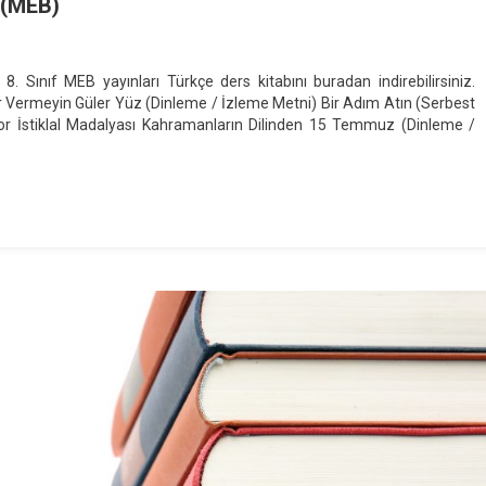
 (MEB)
On
018-
 Sınıf MEB yayınları Türkçe ders kitabını buradan indirebilirsiniz.
019
 Vermeyin Güler Yüz (Dinleme / İzleme Metni) Bir Adım Atın (Serbest
.
or İstiklal Madalyası Kahramanların Dilinden 15 Temmuz (Dinleme /
ınıf
ürkçe
ers
itabı
MEB)