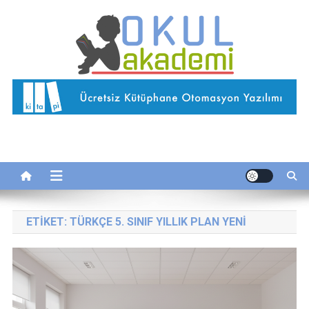
Skip
to
content
Okul Akademi
İnternetteki Okulunuz…
ETIKET:
TÜRKÇE 5. SINIF YILLIK PLAN YENI