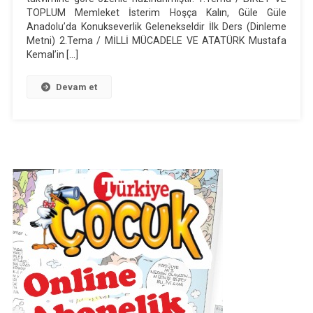
TOPLUM Memleket İsterim Hoşça Kalın, Güle Güle
Dersi
Anadolu’da Konukseverlik Gelenekseldir İlk Ders (Dinleme
Ünitelendirilmiş
Metni) 2.Tema / MİLLİ MÜCADELE VE ATATÜRK Mustafa
Yıllık
Kemal’in […]
Plan
(Anıttepe)
Devam et