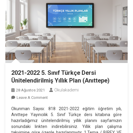
2021-2022 5. Sınıf Türkçe Dersi
Ünitelendirilmiş Yıllık Plan (Anıttepe)
Okulakademi
28 Ağustos 2021
On
Leave A Comment
2021-
Okunman Sayısı: 818 2021-2022 eğitim öğretim yılı,
2022
Anıttepe Yayıncılık 5. Sınıf Türkçe ders kitabına göre
5.
hazırladığımız ünitelendirilmiş yıllık planını sayfamızın
Sınıf
sonundaki linkten indirebilirsiniz. Yıllık plan çalışma
Türkçe
takvimine göre özenle hazırlanmıştır. 1.Tema / BİREY VE