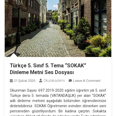
Türkçe 5. Sınıf 5. Tema “SOKAK”
Dinleme Metni Ses Dosyası
Okulakademi
On
21 Şubat 2020
Leave A Comment
Türkçe
Okunman Sayısı: 697 2019-2020 eğitim öğretim yılı 5. sınıf
5.
Türkçe dersi 5. temada (VATANDAŞLIK) yer alan “SOKAK”
Sınıf
adlı dinleme metnini aşağıdaki bölümden öğrencilerinize
5.
dinletebiliriniz. SOKAK Öğretmenin evinden dönerken seni
Tema
pencereden gözetliyordum. Bir kadına çarptın. Sokakta