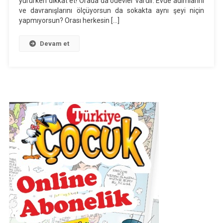
yürürken dikkat et! Orada da ödevler vardır. Evde adımlarını
“SOKAK”
ve davranışlarını ölçüyorsun da sokakta aynı şeyi niçin
Dinleme
yapmıyorsun? Orası herkesin […]
Metni
Ses
Devam et
Dosyası