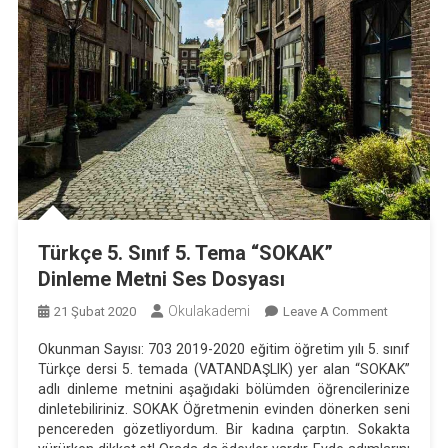
Türkçe 5. Sınıf 5. Tema “SOKAK”
Dinleme Metni Ses Dosyası
Okulakademi
On
21 Şubat 2020
Leave A Comment
Türkçe
Okunman Sayısı: 703 2019-2020 eğitim öğretim yılı 5. sınıf
5.
Türkçe dersi 5. temada (VATANDAŞLIK) yer alan “SOKAK”
Sınıf
adlı dinleme metnini aşağıdaki bölümden öğrencilerinize
5.
dinletebiliriniz. SOKAK Öğretmenin evinden dönerken seni
Tema
pencereden gözetliyordum. Bir kadına çarptın. Sokakta