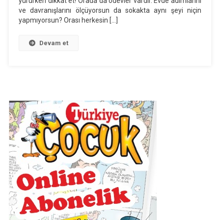
yürürken dikkat et! Orada da ödevler vardır. Evde adımlarını
“SOKAK”
ve davranışlarını ölçüyorsun da sokakta aynı şeyi niçin
Dinleme
yapmıyorsun? Orası herkesin […]
Metni
Ses
Devam et
Dosyası