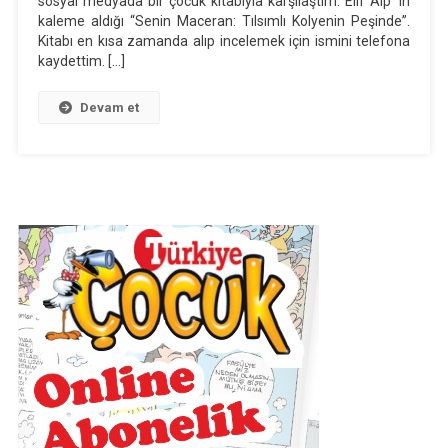
sosyal medyada bir çocuk kitabıyla karşılaştım: Elif Alp’ in
kaleme aldığı “Senin Maceran: Tılsımlı Kolyenin Peşinde”.
Kitabı
Kitabı en kısa zamanda alıp incelemek için ismini telefona
Üzerine
kaydettim. […]
Devam et