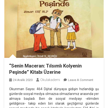
“Senin Maceran: Tılsımlı Kolyenin
Peşinde” Kitabı Üzerine
Okulakademi
On
24 Aralık 2020
Leave A Comment
“Senin
Okunman Sayısı: 464 Dijital dünyaya gidişin hızlandığı şu
Maceran:
günlerde sosyal medya olmazsa olmazlarımız arasında yer
Tılsımlı
almaya başladı. Ben de sosyal medyayı -elimden
Kolyenin
geldiğince- takip eden biri olarak geçtiğimiz günlerde
Peşinde”