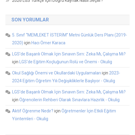
2026 LGS Türkçe İçin Doğru Kaynak Nasıl Seçilir?
SON YORUMLAR
5. Sınıf “MEMLEKET İSTERİM” Metni Günlük Ders Planı (2019-
2020)
için
Hacı Ömer Karaca
LGS’de Başarılı Olmak İçin Sınavın Sırrı: Zeka Mı, Çalışma Mı?
için
LGS'de Eğitim Koçluğunun Rolü ve Önemi - Okulig
Okul Sağlığı Önemi ve Okullardaki Uygulamaları
için
2023-
2024 Eğitim Öğretim Yılı Değişikliklerle Başlıyor - Okulig
LGS’de Başarılı Olmak İçin Sınavın Sırrı: Zeka Mı, Çalışma Mı?
için
Öğrencilerin Rehberi Olarak Sınavlara Hazırlık - Okulig
Aktif Öğrenme Nedir?
için
Öğretmenler İçin Etkili Eğitim
Yöntemleri - Okulig