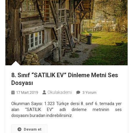
8. Sınıf “SATILIK EV” Dinleme Metni Ses
Dosyası
Okulakademi
8.
17 Mart 2019
3 Yorum
Sınıf
Okunman Sayısı: 1.323 Türkçe dersi 8. sınıf 6. temada yer
“SATILIK
alan “SATILIK EV” adlı dinleme metninin ses
EV”
dosyasını buradan indirebilirsiniz.
Dinleme
Metni
Devam et