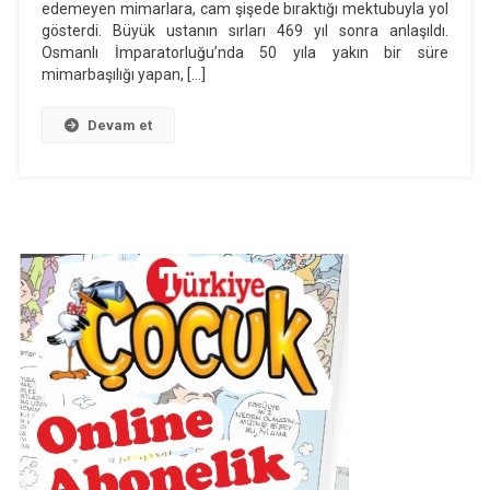
Tema
edemeyen mimarlara, cam şişede bıraktığı mektubuyla yol
gösterdi. Büyük ustanın sırları 469 yıl sonra anlaşıldı.
Dinleme
Osmanlı İmparatorluğu’nda 50 yıla yakın bir süre
Metni
mimarbaşılığı yapan, […]
“Sanki
Caminin
Devam et
Bakım
Kılavuzu”
Ses
Dosyası