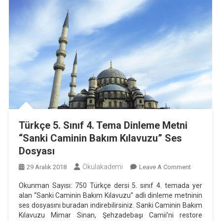
Türkçe 5. Sınıf 4. Tema Dinleme Metni
“Sanki Caminin Bakım Kılavuzu” Ses
Dosyası
Okulakademi
On
29 Aralık 2018
Leave A Comment
Türkçe
Okunman Sayısı: 750 Türkçe dersi 5. sınıf 4. temada yer
5.
alan “Sanki Caminin Bakım Kılavuzu” adlı dinleme metninin
Sınıf
ses dosyasını buradan indirebilirsiniz. Sanki Caminin Bakım
4.
Kılavuzu Mimar Sinan, Şehzadebaşı Camii’ni restore