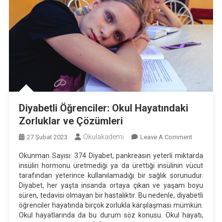
Diyabetli Öğrenciler: Okul Hayatındaki
Zorluklar ve Çözümleri
Okulakademi
On
27 Şubat 2023
Leave A Comment
Diyabetli
Okunman Sayısı: 374 Diyabet, pankreasın yeterli miktarda
Öğrenciler:
insülin hormonu üretmediği ya da ürettiği insülinin vücut
Okul
tarafından yeterince kullanılamadığı bir sağlık sorunudur.
Hayatında
Diyabet, her yaşta insanda ortaya çıkan ve yaşam boyu
Zorluklar
süren, tedavisi olmayan bir hastalıktır. Bu nedenle, diyabetli
öğrenciler hayatında birçok zorlukla karşılaşması mümkün.
Ve
Okul hayatlarında da bu durum söz konusu. Okul hayatı,
Çözümleri