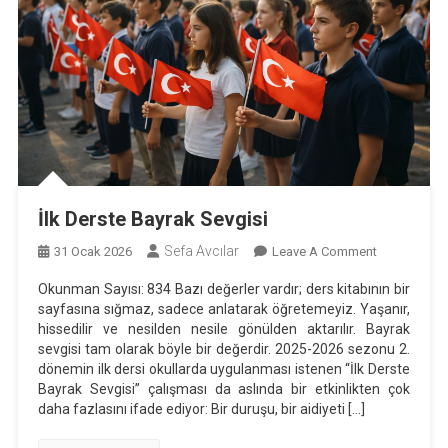
İlk Derste Bayrak Sevgisi
Sefa Avcılar
On
31 Ocak 2026
Leave A Comment
İlk
Okunman Sayısı: 834 Bazı değerler vardır; ders kitabının bir
Derste
sayfasına sığmaz, sadece anlatarak öğretemeyiz. Yaşanır,
Bayrak
hissedilir ve nesilden nesile gönülden aktarılır. Bayrak
Sevgisi
sevgisi tam olarak böyle bir değerdir. 2025-2026 sezonu 2.
dönemin ilk dersi okullarda uygulanması istenen “İlk Derste
Bayrak Sevgisi” çalışması da aslında bir etkinlikten çok
daha fazlasını ifade ediyor: Bir duruşu, bir aidiyeti […]