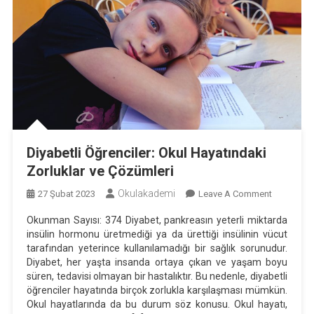
Diyabetli Öğrenciler: Okul Hayatındaki
Zorluklar ve Çözümleri
Okulakademi
On
27 Şubat 2023
Leave A Comment
Diyabetli
Okunman Sayısı: 374 Diyabet, pankreasın yeterli miktarda
Öğrenciler:
insülin hormonu üretmediği ya da ürettiği insülinin vücut
Okul
tarafından yeterince kullanılamadığı bir sağlık sorunudur.
Hayatında
Diyabet, her yaşta insanda ortaya çıkan ve yaşam boyu
Zorluklar
süren, tedavisi olmayan bir hastalıktır. Bu nedenle, diyabetli
öğrenciler hayatında birçok zorlukla karşılaşması mümkün.
Ve
Okul hayatlarında da bu durum söz konusu. Okul hayatı,
Çözümleri