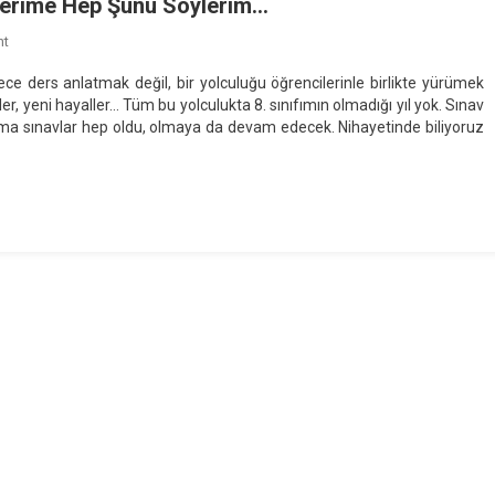
lerime Hep Şunu Söylerim…
On
nt
Bir
ce ders anlatmak değil, bir yolculuğu öğrencilerinle birlikte yürümek
Türkçe
üzler, yeni hayaller… Tüm bu yolculukta 8. sınıfımın olmadığı yıl yok. Sınav
Öğretmeni
 ama sınavlar hep oldu, olmaya da devam edecek. Nihayetinde biliyoruz
Olarak
Öğrencilerime
Hep
Şunu
Söylerim…