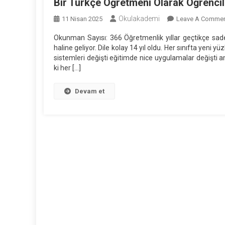
Bir Türkçe Öğretmeni Olarak Öğrenci
Okulakademi
11 Nisan 2025
Leave A Comme
Okunman Sayısı: 366 Öğretmenlik yıllar geçtikçe sade
haline geliyor. Dile kolay 14 yıl oldu. Her sınıfta yeni y
sistemleri değişti eğitimde nice uygulamalar değişti
ki her […]
Devam et