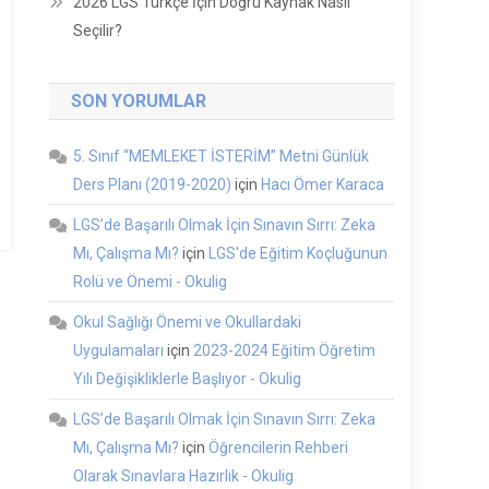
2026 LGS Türkçe İçin Doğru Kaynak Nasıl
Seçilir?
SON YORUMLAR
5. Sınıf “MEMLEKET İSTERİM” Metni Günlük
Ders Planı (2019-2020)
için
Hacı Ömer Karaca
LGS’de Başarılı Olmak İçin Sınavın Sırrı: Zeka
Mı, Çalışma Mı?
için
LGS'de Eğitim Koçluğunun
Rolü ve Önemi - Okulig
Okul Sağlığı Önemi ve Okullardaki
Uygulamaları
için
2023-2024 Eğitim Öğretim
Yılı Değişikliklerle Başlıyor - Okulig
LGS’de Başarılı Olmak İçin Sınavın Sırrı: Zeka
Mı, Çalışma Mı?
için
Öğrencilerin Rehberi
Olarak Sınavlara Hazırlık - Okulig