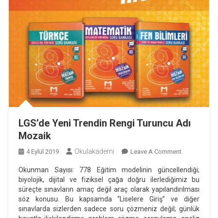
LGS’de Yeni Trendin Rengi Turuncu Adı
Mozaik
Okulakademi
On
4 Eylül 2019
Leave A Comment
LGS’de
Okunman Sayısı: 778 Eğitim modelinin güncellendiği;
Yeni
biyolojik, dijital ve fiziksel çağa doğru ilerlediğimiz bu
Trendin
süreçte sınavların amaç değil araç olarak yapılandırılması
Rengi
söz konusu. Bu kapsamda “Liselere Giriş” ve diğer
Turuncu
sınavlarda sizlerden sa­dece soru çözmeniz değil; günlük