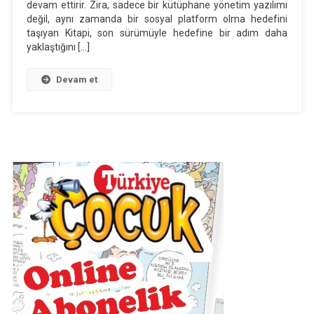
Gelişmiş
devam ettirir. Zira, sadece bir kütüphane yönetim yazılımı
değil, aynı zamanda bir sosyal platform olma hedefini
Özellikler
taşıyan Kitapi, son sürümüyle hedefine bir adım daha
Ve
yaklaştığını […]
Pro
Plan
Devam et
Seçenekleri
Yeni
Sürüm
Yayında