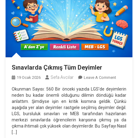
Sınavlarda Çıkmış Tüm Deyimler
Sefa Avcılar
On
19 Ocak 2026
Leave A Comment
Sınavlarda
Okunman Sayısı: 560 Bir önceki yazıda LGS’de deyimlerin
Çıkmış
neden bu kadar önemli olduğunu dilimin döndüğü kadar
Tüm
anlattım. Şimdiyse işin en kritik kısmına geldik. Çünkü
Deyimler
aşağıda yer alan deyimler rastgele seçilmiş deyimler değil.
LGS, bursluluk sınavları ve MEB tarafından hazırlanan
merkezi sınavlarda öğrencilerin karşısına çıkmış ya da
çıkma ihtimali çok yüksek olan deyimlerdir. Bu Sayfayı Nasıl
[…]