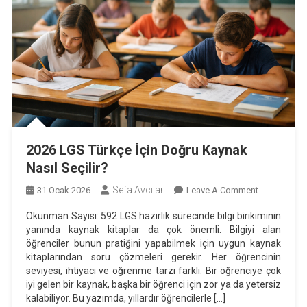
2026 LGS Türkçe İçin Doğru Kaynak
Nasıl Seçilir?
Sefa Avcılar
On
31 Ocak 2026
Leave A Comment
2026
Okunman Sayısı: 592 LGS hazırlık sürecinde bilgi birikiminin
LGS
yanında kaynak kitaplar da çok önemli. Bilgiyi alan
Türkçe
öğrenciler bunun pratiğini yapabilmek için uygun kaynak
İçin
kitaplarından soru çözmeleri gerekir. Her öğrencinin
Doğru
seviyesi, ihtiyacı ve öğrenme tarzı farklı. Bir öğrenciye çok
iyi gelen bir kaynak, başka bir öğrenci için zor ya da yetersiz
Kaynak
kalabiliyor. Bu yazımda, yıllardır öğrencilerle […]
Nasıl