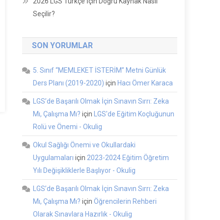
2026 LGS Türkçe İçin Doğru Kaynak Nasıl
Seçilir?
SON YORUMLAR
5. Sınıf “MEMLEKET İSTERİM” Metni Günlük
Ders Planı (2019-2020)
için
Hacı Ömer Karaca
LGS’de Başarılı Olmak İçin Sınavın Sırrı: Zeka
Mı, Çalışma Mı?
için
LGS'de Eğitim Koçluğunun
Rolü ve Önemi - Okulig
Okul Sağlığı Önemi ve Okullardaki
Uygulamaları
için
2023-2024 Eğitim Öğretim
Yılı Değişikliklerle Başlıyor - Okulig
LGS’de Başarılı Olmak İçin Sınavın Sırrı: Zeka
Mı, Çalışma Mı?
için
Öğrencilerin Rehberi
Olarak Sınavlara Hazırlık - Okulig