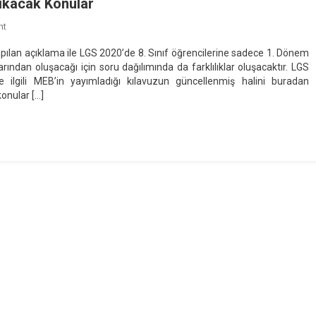
Çıkacak Konular
On
nt
8.
ılan açıklama ile LGS 2020’de 8. Sınıf öğrencilerine sadece 1. Dönem
Sınıf
ından oluşacağı için soru dağılımında da farklılıklar oluşacaktır. LGS
2020
e ilgili MEB’in yayımladığı kılavuzun güncellenmiş halini buradan
LGS
konular […]
Türkçe
Dersinden
Çıkacak
Konular