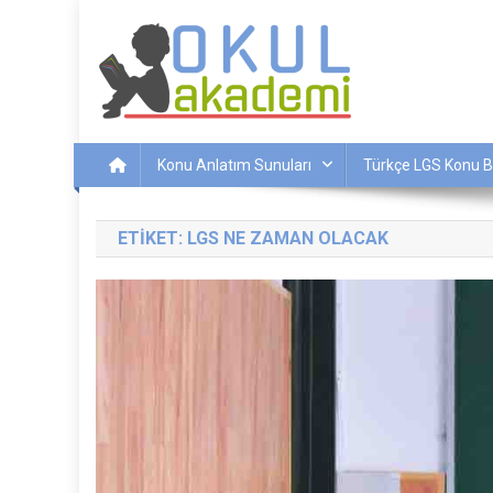
Skip
to
content
Okul Akademi
İnternetteki Okulunuz…
Konu Anlatım Sunuları
Türkçe LGS Konu B
ETIKET:
LGS NE ZAMAN OLACAK