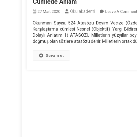
Cümlede Anlam
Okulakademi
27 Mart 2020
Leave A Commen
Okunman Sayısı: 524 Atasözü Deyim Vecize (Özde
Karşılaştırma cümlesi Nesnel (Objektif) Yargı Bild
Dolaylı Anlatım 1) ATASÖZÜ Milletlerin yüzyıllar b
doğmuş olan sözlere atasözü denir. Milletlerin ortak dü
Devam et