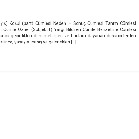
On
t
Cümlede
yiş) Koşul (Şart) Cümlesi Neden – Sonuç Cümlesi Tanım Cümlesi
Anlam
iren Cümle Öznel (Subjektif) Yargı Bildiren Cümle Benzetme Cümlesi
oyunca geçirdikleri denemelerden ve bunlara dayanan düşüncelerden
şünce, yaşayış, inanış ve gelenekleri […]