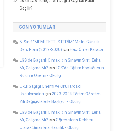
2026 LGS Türkçe İçin Doğru Kaynak Nasıl
Seçilir?
SON YORUMLAR
5. Sınıf “MEMLEKET İSTERİM” Metni Günlük
Ders Planı (2019-2020)
için
Hacı Ömer Karaca
LGS’de Başarılı Olmak İçin Sınavın Sırrı: Zeka
Mı, Çalışma Mı?
için
LGS'de Eğitim Koçluğunun
Rolü ve Önemi - Okulig
Okul Sağlığı Önemi ve Okullardaki
Uygulamaları
için
2023-2024 Eğitim Öğretim
Yılı Değişikliklerle Başlıyor - Okulig
LGS’de Başarılı Olmak İçin Sınavın Sırrı: Zeka
Mı, Çalışma Mı?
için
Öğrencilerin Rehberi
Olarak Sınavlara Hazırlık - Okulig