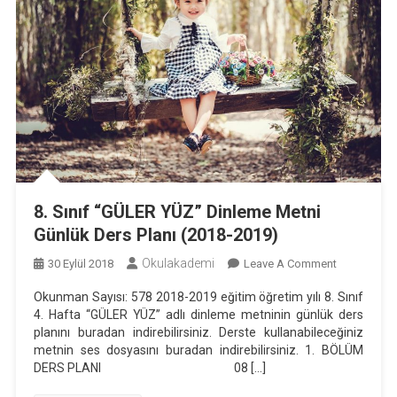
8. Sınıf “GÜLER YÜZ” Dinleme Metni
Günlük Ders Planı (2018-2019)
Okulakademi
On
30 Eylül 2018
Leave A Comment
8.
Okunman Sayısı: 578 2018-2019 eğitim öğretim yılı 8. Sınıf
Sınıf
4. Hafta “GÜLER YÜZ” adlı dinleme metninin günlük ders
“GÜLER
planını buradan indirebilirsiniz. Derste kullanabileceğiniz
YÜZ”
metnin ses dosyasını buradan indirebilirsiniz. 1. BÖLÜM
Dinleme
DERS PLANI 08 […]
Metni