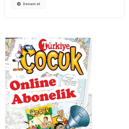
Günlük
Devam et
Ders
Planı
(2018-
2019)