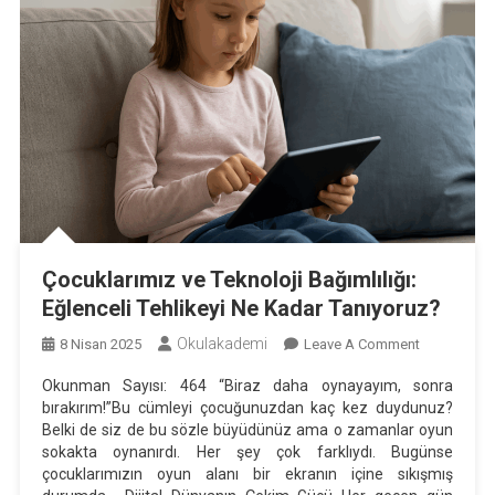
Çocuklarımız ve Teknoloji Bağımlılığı:
Eğlenceli Tehlikeyi Ne Kadar Tanıyoruz?
Okulakademi
On
8 Nisan 2025
Leave A Comment
Çocuklarım
Okunman Sayısı: 464 “Biraz daha oynayayım, sonra
Ve
bırakırım!”Bu cümleyi çocuğunuzdan kaç kez duydunuz?
Teknoloji
Belki de siz de bu sözle büyüdünüz ama o zamanlar oyun
Bağımlılığı:
sokakta oynanırdı. Her şey çok farklıydı. Bugünse
Eğlenceli
çocuklarımızın oyun alanı bir ekranın içine sıkışmış