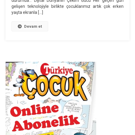
durumda… Dijital Dünyanın Çekim Gücü Her geçen gün
Tehlikeyi
gelişen teknolojiyle birlikte çocuklarımız artık çok erken
Ne
yaşta ekranla […]
Kadar
Tanıyoruz?
Devam et