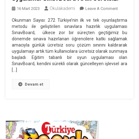
Okulakademi
On
16 Mart 2023
Leave A Comment
Ders
Okunman Sayısı: 272 Türkiye’nin ilk ve tek oyunlaştırma
Çalışmayı
metodu ile geliştirilen sınavlara hazırlık uygulaması
Eğlenceli
SınavBoard, ülkece zor bir süreçten geçtiğimiz bu
Hale
dönemde sınava hazırlanan öğrencilere katkı sağlamak
Getiren
amacıyla günlük ücretsiz soru çözüm sınırını kaldırarak
uygulamayı artık tüm kullanıcılara ücretsiz olarak sunmaya
Uygulama:
başladı. Eğitim tabanlı bir oyun uygulaması olan
SınavBoard
SınavBoard, kendini sürekli olarak güncelleyen işlevsel ara
Artık
[…]
Ücretsiz!
Devam et