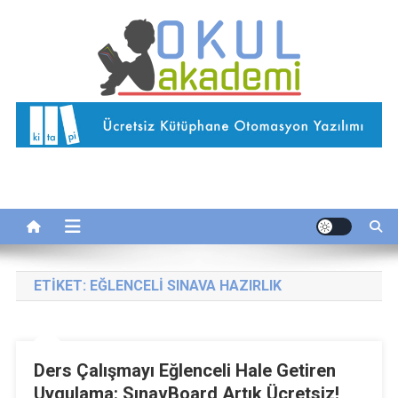
Skip
to
content
Okul Akademi
İnternetteki Okulunuz…
ETIKET:
EĞLENCELI SINAVA HAZIRLIK
Ders Çalışmayı Eğlenceli Hale Getiren
Uygulama: SınavBoard Artık Ücretsiz!