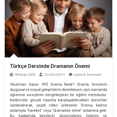
Türkçe Dersinde Dramanın Önemi
Okulakademi
On
18 Nisan 2025
Leave A Comment
Türkçe
Okunman Sayısı: 493 Drama Nedir? Drama; bireylerin
Dersinde
duygusal ve sosyal gelişimlerini destekleyen, aynı zamanda
Dramanın
öğrenme süreçlerini zenginleştiren bir eğitim metodudur.
Önemi
Katılımcılar gerçek hayatta karşılaşabilecekleri durumları
canlandırarak, çeşitli rolleri üstlenirler. Drama, kelime
anlamıyla “hareket” veya “dramatize etme” anlamına gelir.
Bu bağlamda bireylerin düşüncelerini, hislerini ve