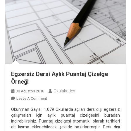
Egzersiz Dersi Aylık Puantaj Çizelge
Örneği
Okulakademi
30 Ağustos 2018
On
Leave A Comment
Egzersiz
Okunman Sayısı: 1.079 Okullarda açılan ders dışı egzersiz
Dersi
çalışmaları için aylık puantaj çizelgesini buradan
Aylık
indirebilirsiniz. Puantaj çizelgesi otomatik olarak tarihleri
Puantaj
alt kısma eklenebilecek şekilde hazırlanmıştır. Ders dışı