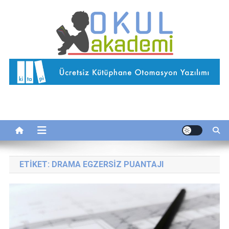
Skip
to
content
Okul Akademi
İnternetteki Okulunuz…
ETIKET:
DRAMA EGZERSIZ PUANTAJI