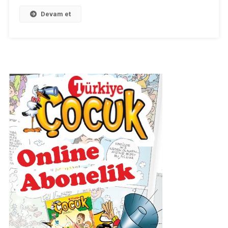
Metni
Devam et
Ses
Dosyası
Için