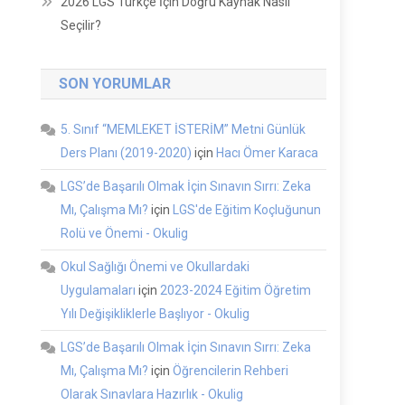
2026 LGS Türkçe İçin Doğru Kaynak Nasıl
Seçilir?
SON YORUMLAR
5. Sınıf “MEMLEKET İSTERİM” Metni Günlük
Ders Planı (2019-2020)
için
Hacı Ömer Karaca
LGS’de Başarılı Olmak İçin Sınavın Sırrı: Zeka
Mı, Çalışma Mı?
için
LGS'de Eğitim Koçluğunun
Rolü ve Önemi - Okulig
Okul Sağlığı Önemi ve Okullardaki
Uygulamaları
için
2023-2024 Eğitim Öğretim
Yılı Değişikliklerle Başlıyor - Okulig
LGS’de Başarılı Olmak İçin Sınavın Sırrı: Zeka
Mı, Çalışma Mı?
için
Öğrencilerin Rehberi
Olarak Sınavlara Hazırlık - Okulig