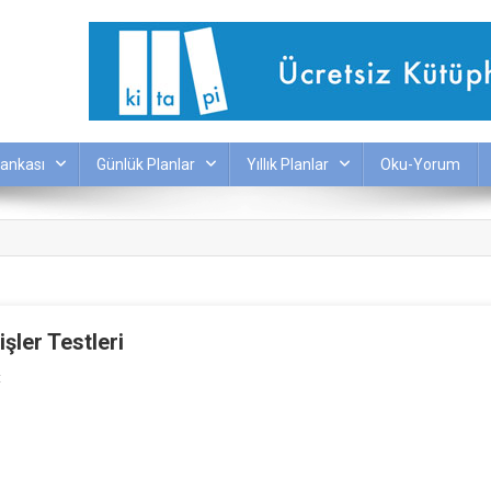
ankası
Günlük Planlar
Yıllık Planlar
Oku-Yorum
şler Testleri
On
t
8.
Sınıf
Deyimler,
Atasözleri