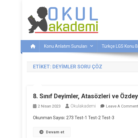
Skip
to
content
Okul Akademi
İnternetteki Okulunuz…
Konu Anlatım Sunuları
Türkçe LGS Konu B
ETIKET:
DEYIMLER SORU ÇÖZ
8. Sınıf Deyimler, Atasözleri ve Özdeyi
Okulakademi
2 Nisan 2023
Leave A Commen
Okunman Sayısı: 273 Test-1 Test-2 Test-3
Devam et