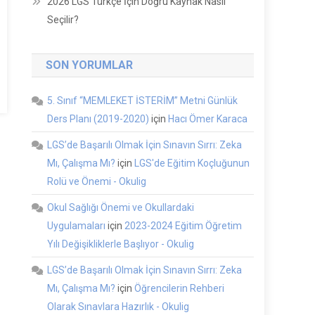
2026 LGS Türkçe İçin Doğru Kaynak Nasıl
Seçilir?
SON YORUMLAR
5. Sınıf “MEMLEKET İSTERİM” Metni Günlük
Ders Planı (2019-2020)
için
Hacı Ömer Karaca
LGS’de Başarılı Olmak İçin Sınavın Sırrı: Zeka
Mı, Çalışma Mı?
için
LGS'de Eğitim Koçluğunun
Rolü ve Önemi - Okulig
Okul Sağlığı Önemi ve Okullardaki
Uygulamaları
için
2023-2024 Eğitim Öğretim
Yılı Değişikliklerle Başlıyor - Okulig
LGS’de Başarılı Olmak İçin Sınavın Sırrı: Zeka
Mı, Çalışma Mı?
için
Öğrencilerin Rehberi
Olarak Sınavlara Hazırlık - Okulig