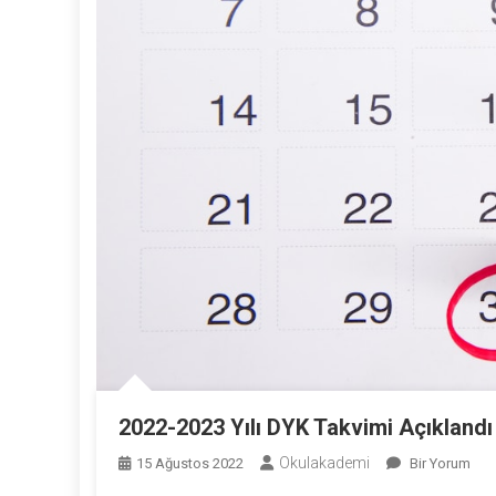
2022-2023 Yılı DYK Takvimi Açıklandı
Okulakademi
2022-
15 Ağustos 2022
Bir Yorum
2023