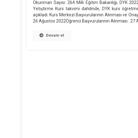
Okunman Sayısı: 264 Milli Eğitim Bakanlığı, DYK 2022
Yılı
Yetiştirme Kurs takvimi dahilinde, DYK kurs öğretmen
DYK
açıkladı. Kurs Merkezi Başvurularının Alınması ve On
Takvimi
26 Ağustos 2022Öğrenci Başvurularının Alınması : 27 Ağ
Açıklandı
Için
Devam et