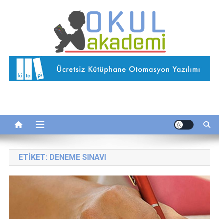
Skip
to
content
Okul Akademi
İnternetteki Okulunuz…
ETIKET:
DENEME SINAVI