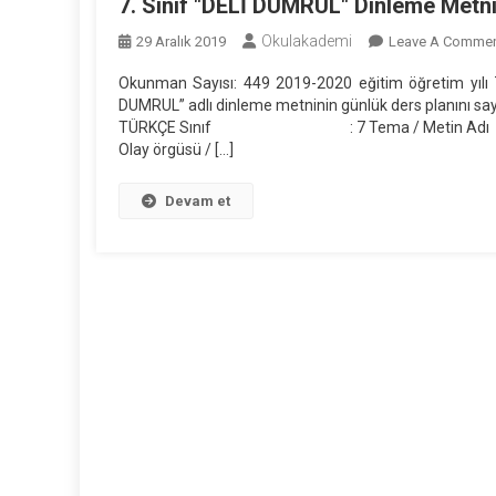
7. Sınıf "DELİ DUMRUL" Dinleme Metni
Okulakademi
29 Aralık 2019
Leave A Comme
Okunman Sayısı: 449 2019-2020 eğitim öğretim yılı 
DUMRUL” adlı dinleme metninin günlük ders plan
TÜRKÇE Sınıf : 7 Tema / Metin A
Olay örgüsü / […]
Devam et