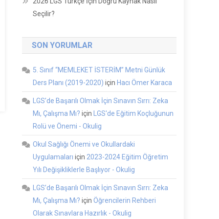
2026 LGS Türkçe İçin Doğru Kaynak Nasıl
Seçilir?
SON YORUMLAR
5. Sınıf “MEMLEKET İSTERİM” Metni Günlük
Ders Planı (2019-2020)
için
Hacı Ömer Karaca
LGS’de Başarılı Olmak İçin Sınavın Sırrı: Zeka
Mı, Çalışma Mı?
için
LGS'de Eğitim Koçluğunun
Rolü ve Önemi - Okulig
Okul Sağlığı Önemi ve Okullardaki
Uygulamaları
için
2023-2024 Eğitim Öğretim
Yılı Değişikliklerle Başlıyor - Okulig
LGS’de Başarılı Olmak İçin Sınavın Sırrı: Zeka
Mı, Çalışma Mı?
için
Öğrencilerin Rehberi
Olarak Sınavlara Hazırlık - Okulig