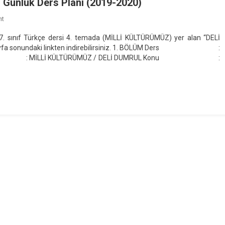
 Günlük Ders Planı (2019-2020)
On
nt
7.
7. sınıf Türkçe dersi 4. temada (MİLLİ KÜLTÜRÜMÜZ) yer alan “DELİ
Sınıf
ını sayfa sonundaki linkten indirebilirsiniz. 1. BÖLÜM Ders :
"DELİ
dı : MİLLİ KÜLTÜRÜMÜZ / DELİ DUMRUL Konu :
DUMRUL"
Dinleme
Metni
Günlük
Ders
Planı
(2019-
2020)