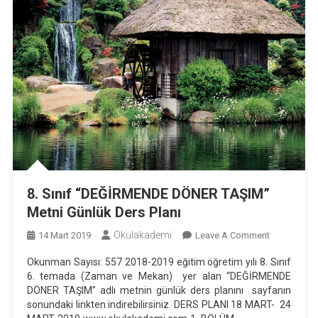
8. Sınıf “DEĞİRMENDE DÖNER TAŞIM”
Metni Günlük Ders Planı
Okulakademi
On
14 Mart 2019
Leave A Comment
8.
Okunman Sayısı: 557 2018-2019 eğitim öğretim yılı 8. Sınıf
Sınıf
6. temada (Zaman ve Mekan) yer alan “DEĞİRMENDE
“DEĞİRME
DÖNER TAŞIM” adlı metnin günlük ders planını sayfanın
DÖNER
sonundaki linkten indirebilirsiniz. DERS PLANI 18 MART- 24
TAŞIM”