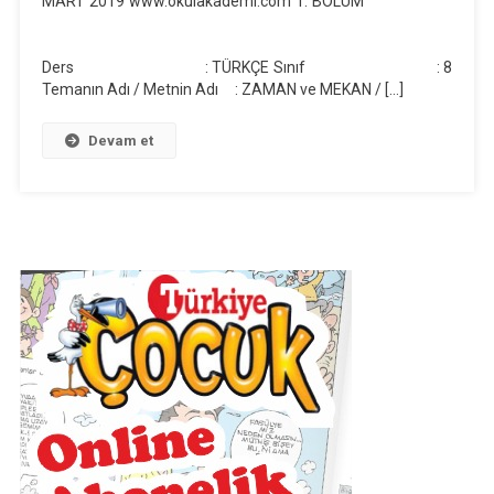
MART 2019 www.okulakademi.com 1. BÖLÜM
Metni
Günlük
Ders : TÜRKÇE Sınıf : 8
Ders
Temanın Adı / Metnin Adı : ZAMAN ve MEKAN / […]
Planı
Devam et