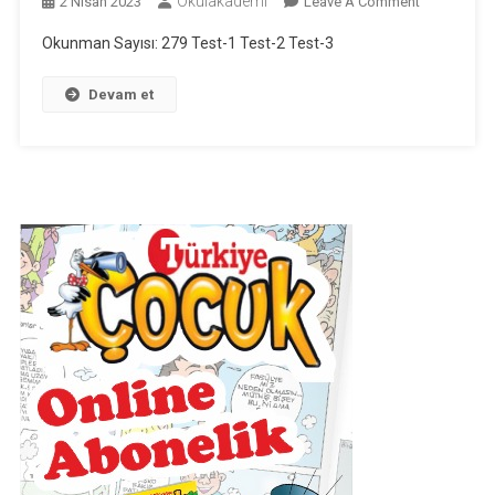
Okulakademi
On
2 Nisan 2023
Leave A Comment
8.
Okunman Sayısı: 279 Test-1 Test-2 Test-3
Sınıf
Cümlenin
Devam et
Ögeleri
Testleri