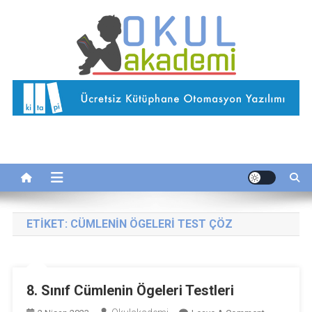
Skip
to
content
Okul Akademi
İnternetteki Okulunuz…
ETIKET:
CÜMLENIN ÖGELERI TEST ÇÖZ
8. Sınıf Cümlenin Ögeleri Testleri