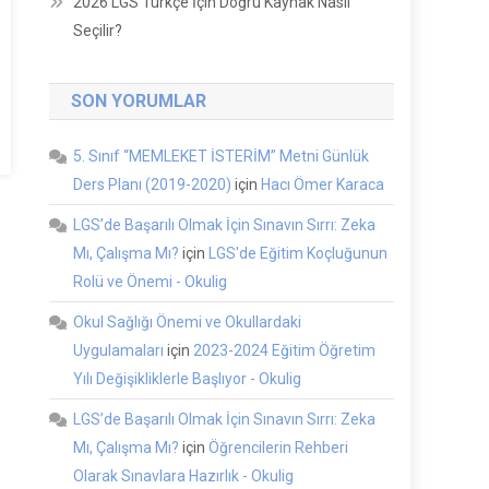
2026 LGS Türkçe İçin Doğru Kaynak Nasıl
Seçilir?
SON YORUMLAR
5. Sınıf “MEMLEKET İSTERİM” Metni Günlük
Ders Planı (2019-2020)
için
Hacı Ömer Karaca
LGS’de Başarılı Olmak İçin Sınavın Sırrı: Zeka
Mı, Çalışma Mı?
için
LGS'de Eğitim Koçluğunun
Rolü ve Önemi - Okulig
Okul Sağlığı Önemi ve Okullardaki
Uygulamaları
için
2023-2024 Eğitim Öğretim
Yılı Değişikliklerle Başlıyor - Okulig
LGS’de Başarılı Olmak İçin Sınavın Sırrı: Zeka
Mı, Çalışma Mı?
için
Öğrencilerin Rehberi
Olarak Sınavlara Hazırlık - Okulig