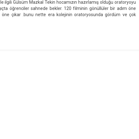
e ilgili Gülsüm Mazkal Tekin hocamızın hazırlamış olduğu oratoryoyu
Ekim
ıçta öğrenciler sahnede bekler. 120 filminin gönüllüler bir adım öne
Cumhuriyet
ım öne çıkar .bunu nette era kolejinin oratoryosunda gördüm ve çok
Bayramı
Oratoryosu