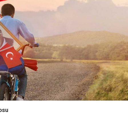
osu
On
29