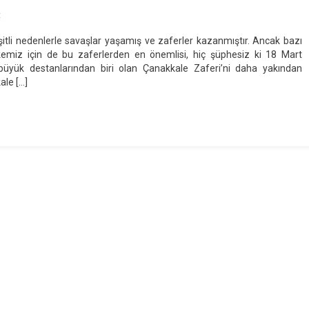
On
t
18
tli nedenlerle savaşlar yaşamış ve zaferler kazanmıştır. Ancak bazı
Mart
lkemiz için de bu zaferlerden en önemlisi, hiç şüphesiz ki 18 Mart
Çanakkale
 büyük destanlarından biri olan Çanakkale Zaferi’ni daha yakından
Zaferi:
ale […]
Türk
Milletinin
Özgürlük
Destanı