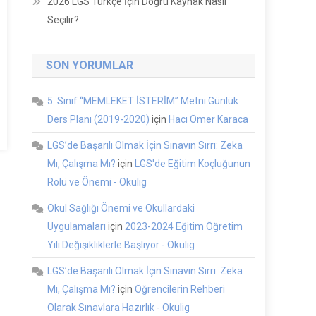
2026 LGS Türkçe İçin Doğru Kaynak Nasıl
Seçilir?
SON YORUMLAR
5. Sınıf “MEMLEKET İSTERİM” Metni Günlük
Ders Planı (2019-2020)
için
Hacı Ömer Karaca
LGS’de Başarılı Olmak İçin Sınavın Sırrı: Zeka
Mı, Çalışma Mı?
için
LGS'de Eğitim Koçluğunun
Rolü ve Önemi - Okulig
Okul Sağlığı Önemi ve Okullardaki
Uygulamaları
için
2023-2024 Eğitim Öğretim
Yılı Değişikliklerle Başlıyor - Okulig
LGS’de Başarılı Olmak İçin Sınavın Sırrı: Zeka
Mı, Çalışma Mı?
için
Öğrencilerin Rehberi
Olarak Sınavlara Hazırlık - Okulig