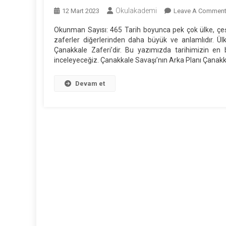
Okulakademi
12 Mart 2023
Leave A Commen
Okunman Sayısı: 465 Tarih boyunca pek çok ülke, çeşi
zaferler diğerlerinden daha büyük ve anlamlıdır. Ü
Çanakkale Zaferi’dir. Bu yazımızda tarihimizin en
inceleyeceğiz. Çanakkale Savaşı’nın Arka Planı Çanakk
Devam et