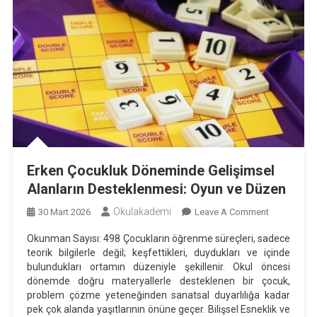
Erken Çocukluk Döneminde Gelişimsel
Alanların Desteklenmesi: Oyun ve Düzen
Okulakademi
On
30 Mart 2026
Leave A Comment
Erken
Okunman Sayısı: 498 Çocukların öğrenme süreçleri, sadece
Çocukluk
teorik bilgilerle değil; keşfettikleri, duydukları ve içinde
Döneminde
bulundukları ortamın düzeniyle şekillenir. Okul öncesi
Gelişimsel
dönemde doğru materyallerle desteklenen bir çocuk,
Alanların
problem çözme yeteneğinden sanatsal duyarlılığa kadar
pek çok alanda yaşıtlarının önüne geçer. Bilişsel Esneklik ve
Desteklenm