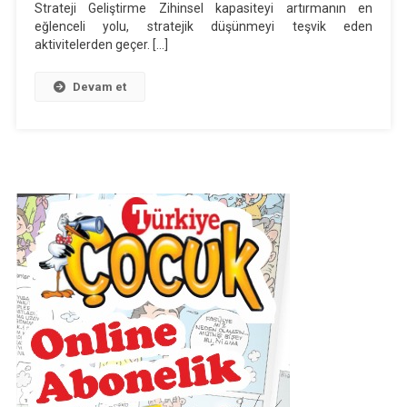
Strateji Geliştirme Zihinsel kapasiteyi artırmanın en
Oyun
eğlenceli yolu, stratejik düşünmeyi teşvik eden
Ve
aktivitelerden geçer. […]
Düzen
Devam et