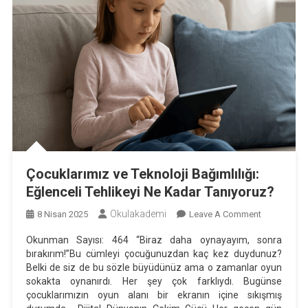
Çocuklarımız ve Teknoloji Bağımlılığı:
Eğlenceli Tehlikeyi Ne Kadar Tanıyoruz?
Okulakademi
On
8 Nisan 2025
Leave A Comment
Çocuklarım
Okunman Sayısı: 464 “Biraz daha oynayayım, sonra
Ve
bırakırım!”Bu cümleyi çocuğunuzdan kaç kez duydunuz?
Teknoloji
Belki de siz de bu sözle büyüdünüz ama o zamanlar oyun
Bağımlılığı:
sokakta oynanırdı. Her şey çok farklıydı. Bugünse
Eğlenceli
çocuklarımızın oyun alanı bir ekranın içine sıkışmış