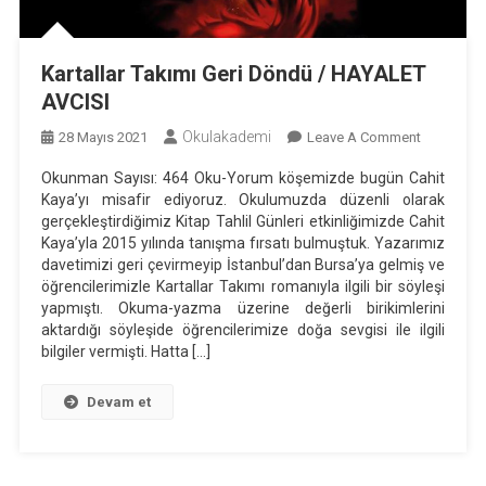
Kartallar Takımı Geri Döndü / HAYALET
AVCISI
Okulakademi
On
28 Mayıs 2021
Leave A Comment
Kartallar
Okunman Sayısı: 464 Oku-Yorum köşemizde bugün Cahit
Takımı
Kaya’yı misafir ediyoruz. Okulumuzda düzenli olarak
Geri
gerçekleştirdiğimiz Kitap Tahlil Günleri etkinliğimizde Cahit
Döndü
Kaya’yla 2015 yılında tanışma fırsatı bulmuştuk. Yazarımız
/
davetimizi geri çevirmeyip İstanbul’dan Bursa’ya gelmiş ve
öğrencilerimizle Kartallar Takımı romanıyla ilgili bir söyleşi
HAYALET
yapmıştı. Okuma-yazma üzerine değerli birikimlerini
AVCISI
aktardığı söyleşide öğrencilerimize doğa sevgisi ile ilgili
bilgiler vermişti. Hatta […]
Devam et