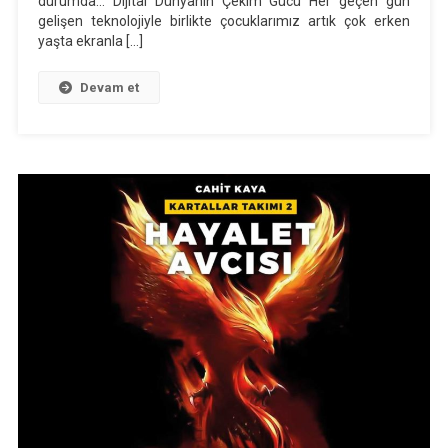
durumda… Dijital Dünyanın Çekim Gücü Her geçen gün
Tehlikeyi
gelişen teknolojiyle birlikte çocuklarımız artık çok erken
Ne
yaşta ekranla […]
Kadar
Tanıyoruz?
Devam et