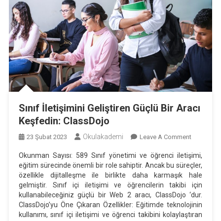
Sınıf İletişimini Geliştiren Güçlü Bir Aracı
Keşfedin: ClassDojo
Okulakademi
On
23 Şubat 2023
Leave A Comment
Sınıf
Okunman Sayısı: 589 Sınıf yönetimi ve öğrenci iletişimi,
İletişimini
eğitim sürecinde önemli bir role sahiptir. Ancak bu süreçler,
Geliştiren
özellikle dijitalleşme ile birlikte daha karmaşık hale
Güçlü
gelmiştir. Sınıf içi iletişimi ve öğrencilerin takibi için
Bir
kullanabileceğiniz güçlü bir Web 2 aracı, ClassDojo ‘dur.
ClassDojo’yu Öne Çıkaran Özellikler: Eğitimde teknolojinin
Aracı
kullanımı, sınıf içi iletişimi ve öğrenci takibini kolaylaştıran
Keşfedin: