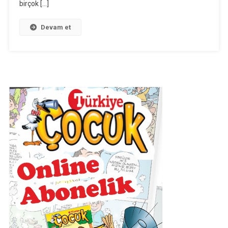
birçok […]
ClassDojo
Devam et