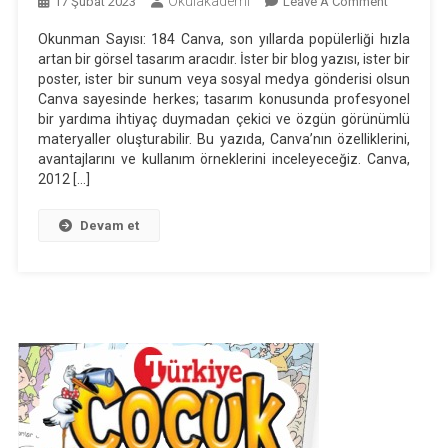
Okulakademi
On
17 Şubat 2023
Leave A Comment
Canva:
Okunman Sayısı: 184 Canva, son yıllarda popülerliği hızla
Tasarım
artan bir görsel tasarım aracıdır. İster bir blog yazısı, ister bir
Yapmanın
poster, ister bir sunum veya sosyal medya gönderisi olsun
En
Canva sayesinde herkes; tasarım konusunda profesyonel
Kolay
bir yardıma ihtiyaç duymadan çekici ve özgün görünümlü
materyaller oluşturabilir. Bu yazıda, Canva’nın özelliklerini,
Yolu
avantajlarını ve kullanım örneklerini inceleyeceğiz. Canva,
2012 […]
Devam et