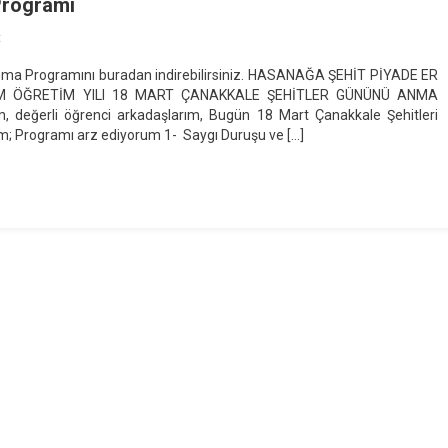
Programı
On
t
18
Anma Programını buradan indirebilirsiniz. HASANAĞA ŞEHİT PİYADE ER
Mart
M ÖĞRETİM YILI 18 MART ÇANAKKALE ŞEHİTLER GÜNÜNÜ ANMA
Çanakkale
değerli öğrenci arkadaşlarım, Bugün 18 Mart Çanakkale Şehitleri
Şehitlerini
; Programı arz ediyorum 1- Saygı Duruşu ve […]
Anma
Programı