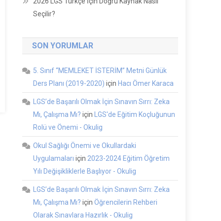
2026 LGS Türkçe İçin Doğru Kaynak Nasıl
Seçilir?
SON YORUMLAR
5. Sınıf “MEMLEKET İSTERİM” Metni Günlük
Ders Planı (2019-2020)
için
Hacı Ömer Karaca
LGS’de Başarılı Olmak İçin Sınavın Sırrı: Zeka
Mı, Çalışma Mı?
için
LGS'de Eğitim Koçluğunun
Rolü ve Önemi - Okulig
Okul Sağlığı Önemi ve Okullardaki
Uygulamaları
için
2023-2024 Eğitim Öğretim
Yılı Değişikliklerle Başlıyor - Okulig
LGS’de Başarılı Olmak İçin Sınavın Sırrı: Zeka
Mı, Çalışma Mı?
için
Öğrencilerin Rehberi
Olarak Sınavlara Hazırlık - Okulig