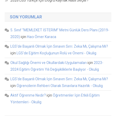
2026 LGS Türkçe İçin Doğru Kaynak Nasıl Seçilir?
SON YORUMLAR
5. Sınıf “MEMLEKET İSTERİM” Metni Günlük Ders Planı (2019-
2020)
için
Hacı Ömer Karaca
LGS’de Başarılı Olmak İçin Sınavın Sırrı: Zeka Mı, Çalışma Mı?
için
LGS'de Eğitim Koçluğunun Rolü ve Önemi - Okulig
Okul Sağlığı Önemi ve Okullardaki Uygulamaları
için
2023-
2024 Eğitim Öğretim Yılı Değişikliklerle Başlıyor - Okulig
LGS’de Başarılı Olmak İçin Sınavın Sırrı: Zeka Mı, Çalışma Mı?
için
Öğrencilerin Rehberi Olarak Sınavlara Hazırlık - Okulig
Aktif Öğrenme Nedir?
için
Öğretmenler İçin Etkili Eğitim
Yöntemleri - Okulig