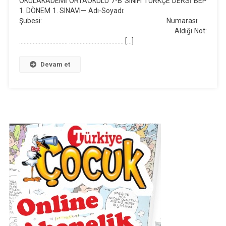
OKULAKADEMİ ORTAOKULU 7-B SINIFI TÜRKÇE DERSİ BEP
Dönem
1. DÖNEM 1. SINAVI— Adı-Soyadı:
1.
Şubesi: Numarası:
Sınav
Aldığı Not:
Soruları
………………………….. ……………………………… […]
(2020-
2021)
Devam et