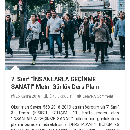
7. Sınıf “İNSANLARLA GEÇİNME
SANATI” Metni Günlük Ders Planı
Okulakademi
On
26 Kasım 2018
Leave A Comment
7.
Okunman Sayısı: 568 2018-2019 eğitim öğretim yılı 7. Sınıf
Sınıf
3. Tema (KİŞİSEL GELİŞİM) 11. hafta metni olan
“İNSANL
“İNSANLARLA GEÇİNME SANATI” adlı metnin günlük ders
GEÇİNME
planını buradan indirebilirsiniz. DERS PLANI 1. BÖLÜM 26
SANATI”