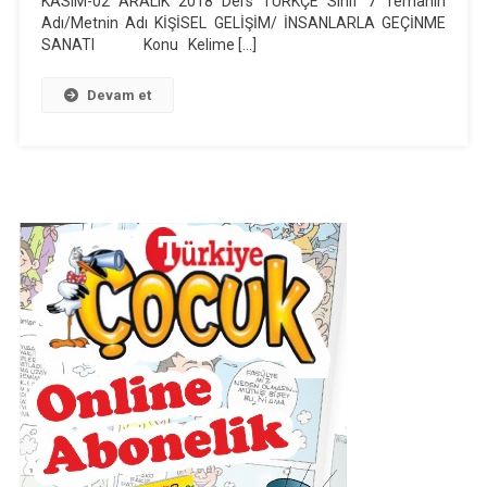
KASIM-02 ARALIK 2018 Ders TÜRKÇE Sınıf 7 Temanın
Adı/Metnin Adı KİŞİSEL GELİŞİM/ İNSANLARLA GEÇİNME
Metni
SANATI Konu Kelime […]
Günlük
Ders
Devam et
Planı